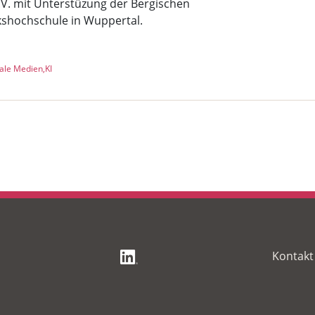
V. mit Unterstüzung der Bergischen
kshochschule in Wuppertal.
tale Medien
KI
Foo
Kontakt